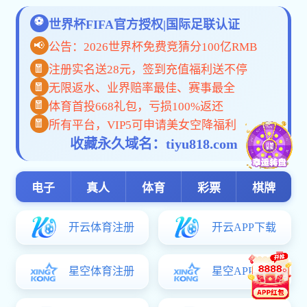
作息时间表
公共服务
师大校历
校车时刻表
作息时间表
图书馆
选课系统
邮件登录
财务自主管理
后勤服务
网络服务
中国教育科研计算机网CARSI平台
新OA办公系统
统一资源管理平台
学工系统